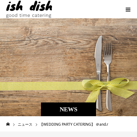
NEWS
ニュース
【WEDDING PARTY CATERING】 ＠and.r